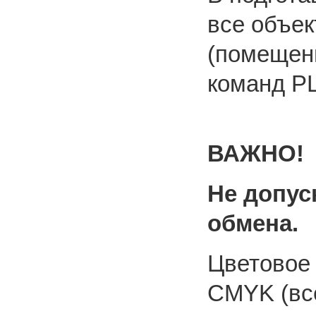
все объе
(помещен
команд P
ВАЖНО!
Не допус
обмена.
Цветовое 
CMYK (вс