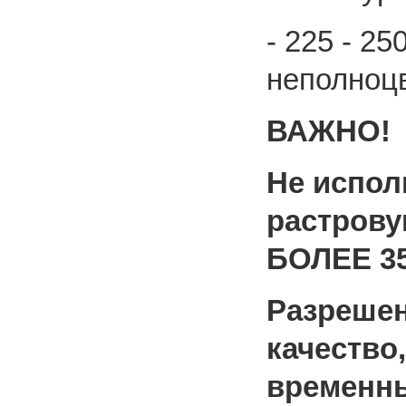
- 225 - 25
неполноцв
ВАЖНО!
Не испол
растров
БОЛЕЕ 35
Разреше
качество
временны