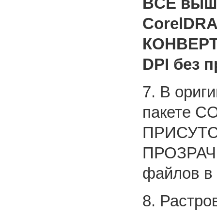
BCЕ выш
С
orel
DR
КОНВЕРТ
DPI
без п
7. В ориг
пакете 
ПРИСУТС
ПРОЗРАЧ
файлов в
8. Растро