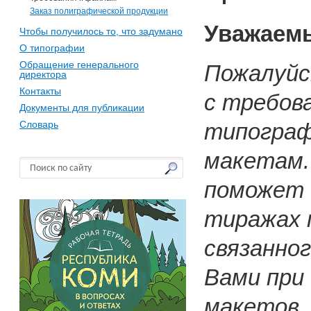
Заказ полиграфической продукции
Уважаем
Чтобы получилось то, что задумано
О типографии
Обращение генерального
Пожалуйс
директора
Контакты
с требов
Документы для публикации
Словарь
типограф
макетам.
поможет 
тиражах 
связанно
Вами при
макетов.