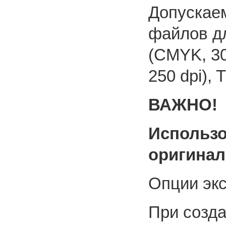
Допускае
файлов дл
(CMYK, 300
250 dpi), 
ВАЖНО!
Использо
оригинал
Опции эк
При созд