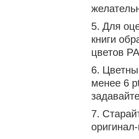
желательн
5. Для оц
книги обр
цветов P
6. Цветны
менее 6 p
задавайт
7. Старай
оригинал-