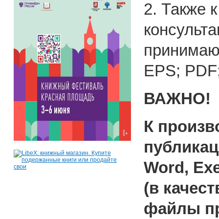
2. Также 
консульта
принимаю
EPS; PDF;
ВАЖНО!
К произ
публикац
W
ord, Ex
(в качест
файлы п