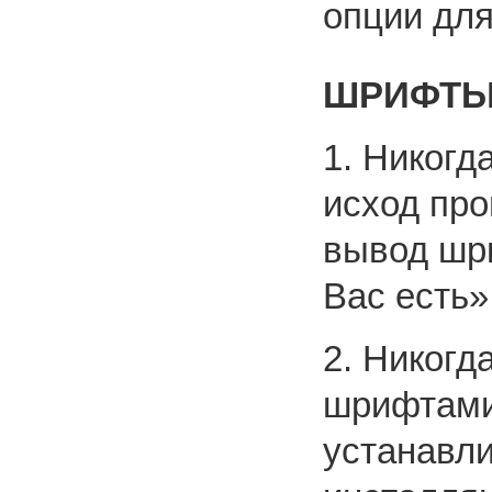
опции для 
ШРИФТ
1. Никогд
исход пр
вывод шри
Вас есть»
2. Никогд
шрифтами
устанавли