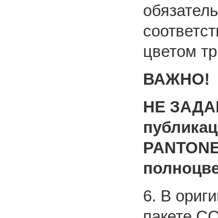
обязатель
соответс
цветом т
ВАЖНО!
НЕ ЗАДА
публика
PANTONE 
полноцве
6. B ориг
пакете 