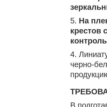
зеркаль
5.
На пле
крестов 
контроль
4. Линиат
черно-бел
продукцию
ТРЕБОВ
В подгот