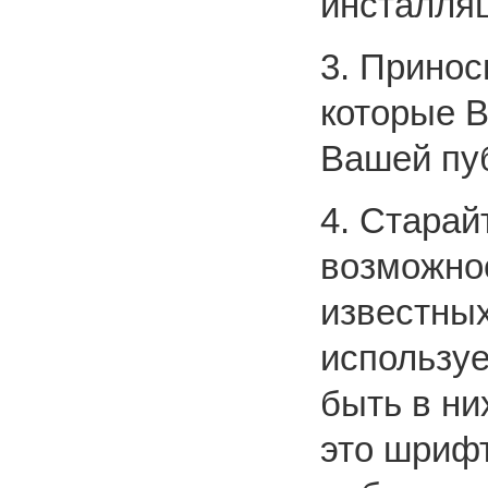
инсталля
3. Принос
которые В
Вашей пу
4. Старай
возможнос
известных
использу
быть в ни
это шрифт