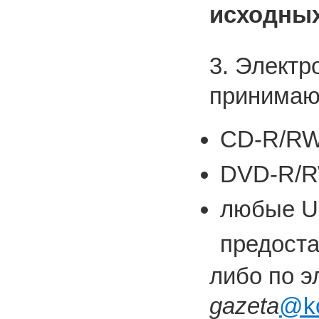
исходных
3. Электр
принимают
CD-R/RW
DVD-R/R
любые U
предоста
либо по э
gazeta
@ko