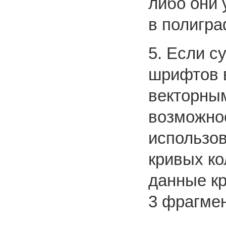
либо они 
в полигра
5. Если с
шрифтов 
векторным
возможно
использов
кривых ко
данные кр
3 фрагмен