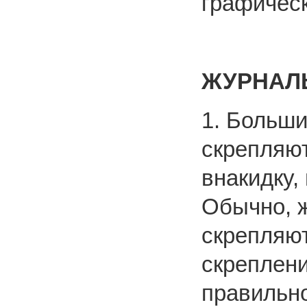
графичес
ЖУРНАЛ
1. Больши
скрепляют
внакидку,
Обычно, 
скрепляют
скреплени
правильно