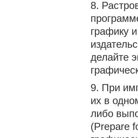
8. Растро
программ
графику и
издательс
делайте 
графичес
9. При им
их в одно
либо выпо
(Prepare f