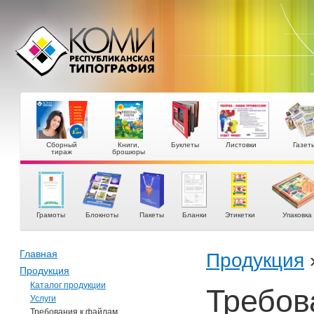
Сборный
Книги,
Буклеты
Листовки
Газет
тираж
брошюры
Грамоты
Блокноты
Пакеты
Бланки
Этикетки
Упаковка
Главная
Продукция
Продукция
Каталог продукции
Требов
Услуги
Требования к файлам